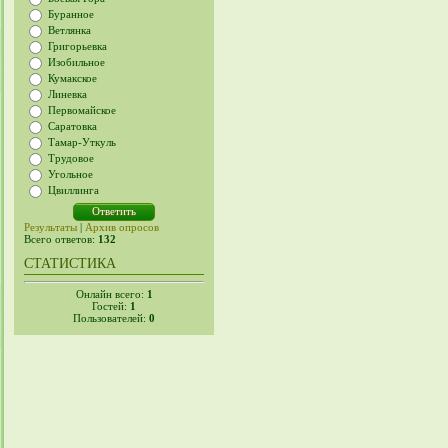
Буранное
Ветлянка
Григорьевка
Изобильное
Кумакское
Линевка
Первомайское
Саратовка
Тамар-Уткуль
Трудовое
Угольное
Цвиллинга
Результаты
|
Архив опросов
Всего ответов:
132
СТАТИСТИКА
Онлайн всего:
1
Гостей:
1
Пользователей:
0