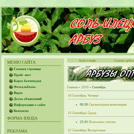
Арбуз-инфо
Семена арбуз
МЕНЮ САЙТА
Главная страница
Прайс лист
Карта бахчеводов
Фотоальбомы
Главная
»
2010
»
Сентябрь
Видео
16 Сентября, Четверг
Доска объявлений
00:30
Скульптурная композиция
Информация о сайте
Контакты
15 Сентября, Среда
ФОРМА ВХОДА
23:45
Полосатое счастье
12 Сентября, Воскресенье
РЕКЛАМА