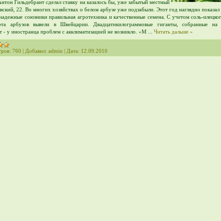
Антон Гильдебрант сделал ставку на казалось бы, уже забытый местный
вский, 22. Во многих хозяйствах о белом арбузе уже подзабыли. Этот год наглядно показал 
 надежные союзники правильная агротехника и качественные семена. С учетом соль-илецко
рта арбузов вывели в Швейцарии. Двадцатикилограммовые гиганты, собранные на 
т - у иностранца проблем с акклиматизацией не возникло. «М
...
Читать дальше »
ров:
760
|
Добавил:
admin
|
Дата:
12.09.2010