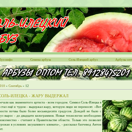
буз-инфо
Семена арбуза
Соль-Илецкий арбуз
Арбузы оп
010
»
Сентябрь
»
12
СОЛЬ-ИЛЕЦКА - ЖАРУ ВЫДЕРЖАЛ
речали как знаменитого артиста - всем городом. Символ Соль-Илецка в
 стал ещё и чудом - выдержал жару, которую люди не переносят. «Вот
ности почвы было более восьмидесяти градусов. Дождей не было с
буз вырос - до двадцати килограммов. Новые технологии необходимо
повсеместно - считают в Правительстве области. Только это позволит
урожаи в условиях засушливого климата», - рассказал бахчевод Антон
нт.