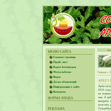
Ар
МЕНЮ САЙТА
Главная страница
Прайс лист
Карта бахчеводов
Фотоальбомы
Главная
»
2
Видео
АРБУЗ 
Доска объявлений
Арбуз вст
Информация о сайте
2010 году
Контакты
на поверх
мая. А ар
ФОРМА ВХОДА
внедрять 
получать 
РЕКЛАМА
Гильдебра