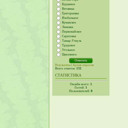
Буранное
Ветлянка
Григорьевка
Изобильное
Кумакское
Линевка
Первомайское
Саратовка
Тамар-Уткуль
Трудовое
Угольное
Цвиллинга
Результаты
|
Архив опросов
Всего ответов:
132
СТАТИСТИКА
Онлайн всего:
1
Гостей:
1
Пользователей:
0