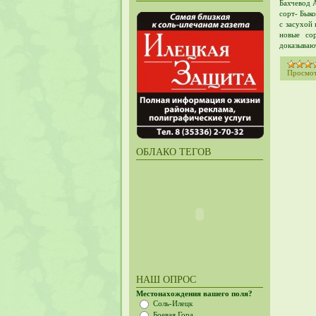
Бахчевод 
сорт- Быко
с засухой
новые со
доказываю
Просмот
ОБЛАКО ТЕГОВ
НАШ ОПРОС
Местонахождения вашего поля?
Соль-Илецк
Боевая Гора