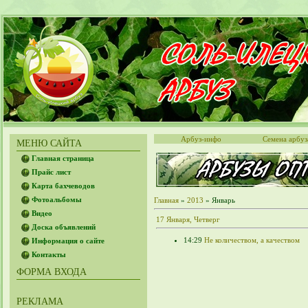
Арбуз-инфо
Семена арбуз
МЕНЮ САЙТА
Главная страница
Прайс лист
Карта бахчеводов
Фотоальбомы
Главная
»
2013
»
Январь
Видео
17 Января, Четверг
Доска объявлений
14:29
Не количеством, а качеством
Информация о сайте
Контакты
ФОРМА ВХОДА
РЕКЛАМА