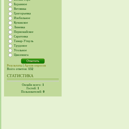
Буранное
Ветлянка
Григорьевка
Изобильное
Кумакское
Линевка
Первомайское
Саратовка
Тамар-Уткуль
Трудовое
Угольное
Цвиллинга
Результаты
|
Архив опросов
Всего ответов:
132
СТАТИСТИКА
Онлайн всего:
1
Гостей:
1
Пользователей:
0