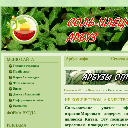
Арбуз-инфо
Семена а
МЕНЮ САЙТА
Главная страница
Прайс лист
Карта бахчеводов
Фотоальбомы
Видео
Главная
»
2013
»
Январь
»
17
» Не количество
Доска объявлений
НЕ КОЛИЧЕСТВОМ, А КАЧЕСТВ
Информация о сайте
Контакты
Соль-илечане учатся эф
ФОРМА ВХОДА
отрасли
Мировым лидером по
является Китай. Эту позицию
огромным площадям сельскох
РЕКЛАМА