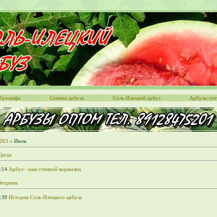
буз-инфо
Семена арбуза
Соль-Илецкий арбуз
Арбузы оп
003
»
Июль
Среда
:14
Арбуз - наш степной кормилец
Вторник
:39
История Соль-Илецкого арбуза