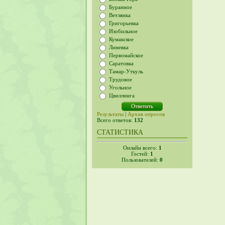
Буранное
Ветлянка
Григорьевка
Изобильное
Кумакское
Линевка
Первомайское
Саратовка
Тамар-Уткуль
Трудовое
Угольное
Цвиллинга
Результаты
|
Архив опросов
Всего ответов:
132
СТАТИСТИКА
Онлайн всего:
1
Гостей:
1
Пользователей:
0