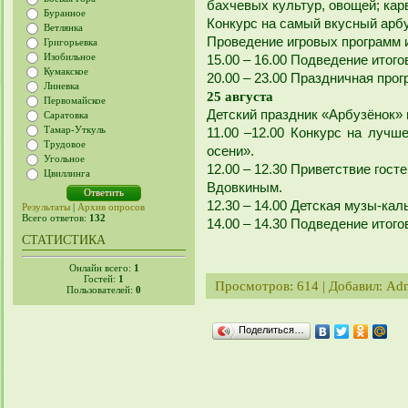
бахчевых культур, овощей; кар
Буранное
Конкурс на самый вкусный арбу
Ветлянка
Проведение игровых программ и
Григорьевка
Изобильное
15.00 – 16.00 Подведение итого
Кумакское
20.00 – 23.00 Праздничная про
Линевка
25 августа
Первомайское
Детский праздник «Арбузёнок»
Саратовка
Тамар-Уткуль
11.00 –12.00 Конкурс на лучш
Трудовое
осени».
Угольное
12.00 – 12.30 Приветствие гост
Цвиллинга
Вдовкиным.
12.30 – 14.00 Детская музы-ка
Результаты
|
Архив опросов
Всего ответов:
132
14.00 – 14.30 Подведение итого
СТАТИСТИКА
Онлайн всего:
1
Гостей:
1
Просмотров
: 614 |
Добавил
:
Ad
Пользователей:
0
Поделиться…