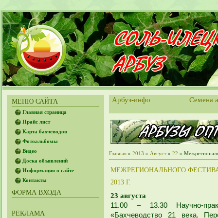
Арбуз-инфо
Семена а
МЕНЮ САЙТА
Главная страница
Прайс лист
Карта бахчеводов
Фотоальбомы
Видео
Главная
»
2013
»
Август
»
22
» Межрегиональн
Доска объявлений
МЕЖРЕГИОНАЛЬНОГО ФЕСТИВАЛ
Информация о сайте
Контакты
2013 Г.
ФОРМА ВХОДА
23 августа
11.00 – 13.30 Научно-прак
РЕКЛАМА
«Бахчеводство 21 века. Пер