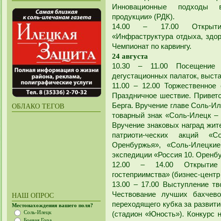
Инновационные подходы 
продукции» (РДК).
14.00 – 17.00 Открыт
«Инфраструктура отдыха, здор
Чемпионат по карвингу.
24 августа
10.30 – 11.00 Посещение 
дегустационных палаток, выста
11.00 – 12.00 Торжественное
Праздничное шествие. Приветс
Берга. Вручение главе Соль-Ил
ОБЛАКО ТЕГОВ
товарный знак «Соль-Илецк – 
Вручение знаковых наград жит
патриоти-ческих акций «
Оренбуржья», «Соль-Илецки
экспедиции «Россия 10. Оренб
12.00 – 14.00 Открытие 
гостеприимства» (бизнес-центр
13.00 – 17.00 Выступление тв
Чествование лучших бахчево
НАШ ОПРОС
переходящего кубка за развити
Местонахождения вашего поля?
Соль-Илецк
(стадион «Юность»). Конкурс 
Боевая Гора