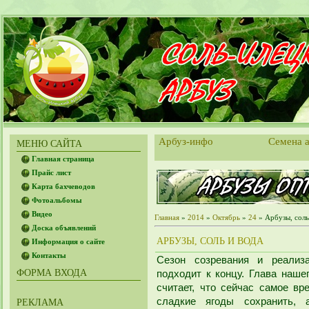
Арбуз-инфо
Семена а
МЕНЮ САЙТА
Главная страница
Прайс лист
Карта бахчеводов
Фотоальбомы
Видео
Главная
»
2014
»
Октябрь
»
24
» Арбузы, соль
Доска объявлений
АРБУЗЫ, СОЛЬ И ВОДА
Информация о сайте
Контакты
Сезон созревания и реализ
ФОРМА ВХОДА
подходит к концу. Глава наш
считает, что сейчас самое вр
сладкие ягоды сохранить, 
РЕКЛАМА