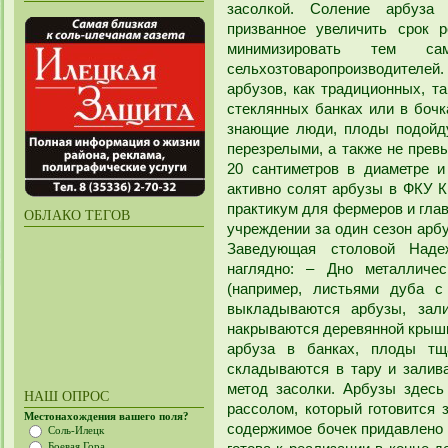
засолкой. Соление арбуза 
призванное увеличить срок 
минимизировать тем с
сельхозтоваропроизводител
арбузов, как традиционных, т
стеклянных банках или в бочк
знающие люди, плоды подойду
перезрелыми, а также не прев
20 сантиметров в диаметре и
активно солят арбузы в ФКУ К
практикум для фермеров и глав
ОБЛАКО ТЕГОВ
учреждении за один сезон арбу
Заведующая столовой Наде
наглядно: – Дно металличес
(например, листьями дуба с
выкладываются арбузы, зали
накрываются деревянной крышко
арбуза в банках, плоды тщ
складываются в тару и залив
метод засолки. Арбузы здесь
НАШ ОПРОС
рассолом, который готовится 
Местонахождения вашего поля?
содержимое бочек придавлено г
Соль-Илецк
Боевая Гора