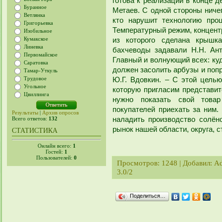
готова к реализации в конце 
Буранное
Метаев. С одной стороны ничег
Ветлянка
кто нарушит технологию проц
Григорьевка
Температурный режим, концентр
Изобильное
Кумакское
из которого сделана крышк
Линевка
бахчеводы задавали Н.Н. Ант
Первомайское
Главный и волнующий всех: куд
Саратовка
должен засолить арбузы и попр
Тамар-Уткуль
Трудовое
Ю.Г. Вдовкин. – С этой цель
Угольное
которую пригласим представит
Цвиллинга
нужно показать свой товар
покупателей приехать за ним.
Результаты
|
Архив опросов
наладить производство солён
Всего ответов:
132
рынок нашей области, округа, 
СТАТИСТИКА
Онлайн всего:
1
Гостей:
1
Пользователей:
0
Просмотров
: 1248 |
Добавил
:
A
3.0
/
2
Поделиться…