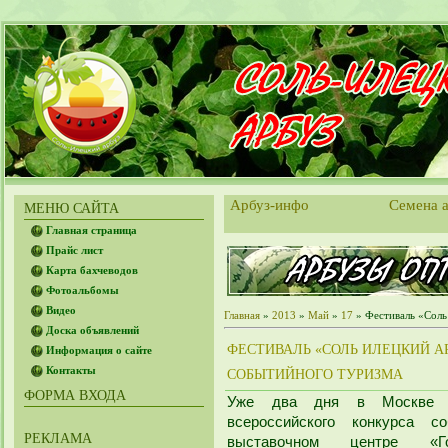
Арбуз-инфо
Семена а
МЕНЮ САЙТА
Главная страница
Прайс лист
Карта бахчеводов
Фотоальбомы
Видео
Главная
»
2013
»
Май
»
17
» Фестиваль «Соль
Доска объявлений
ФЕСТИВАЛЬ «СОЛЬ ИЛЕЦКИЙ А
Информация о сайте
Контакты
СОБЫТИЙНОГО ТУРИЗМА
ФОРМА ВХОДА
Уже два дня в Москве п
всероссийского конкурса с
РЕКЛАМА
выставочном центре «