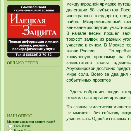
международной ярмарке путеше
делегации 58 субъектов Рос
иностранных государств, пре
район. Межрегиональный фе
внимание экспертов, участников
В начале весны прошёл заоч
трехсот заявок из разных уго
участию в очном. В Москве гов
жизни России. По жребию п
конкурсную программу на б
заместителя главы админи
ОБЛАКО ТЕГОВ
Абубакировой достойно предст
мире соли. Всего за два дня 
событийных проектов
- Здесь собрались люди, кото
отметил на открытии ярмарки 
По словам заместителя министр
не мыслится без события, людя
НАШ ОПРОС
участвовать. Одной из главных т
Местонахождения вашего поля?
Соль-Илецк
Боевая Гора