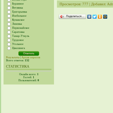
Просмотров
: 777 |
Добавил
:
Ad
Буранное
Ветлянка
Григорьевка
Изобильное
Поделиться…
Кумакское
Линевка
Первомайское
Саратовка
Тамар-Уткуль
Трудовое
Угольное
Цвиллинга
Результаты
|
Архив опросов
Всего ответов:
132
СТАТИСТИКА
Онлайн всего:
1
Гостей:
1
Пользователей:
0