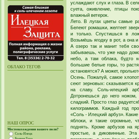
услаждают слух и глаза. В сел
суета, оживление, птицы пою
влажный ветерок.
Лето. В лугах цветы самые р
Белеют ромашки, желтеет зверо
и только. Спустишься в лож
Возьмёшь ягодку в рот, а она 
А озеро так и манит тебя св
забываешь, что уже надо дом
небо, а там облака, будто к
большие белые горы, то растя
ОБЛАКО ТЕГОВ
остановятся? А может, пролью
Осень. Пожалуй, самое хлопот
сеют зерновых: сказывается к
на славу. Соль-илецкий ар
Дотронешься до него ножом, 
сладкий. Просто глаз радуется
килограммов. Каждый год про
«Соль - Илецкий арбуз». Какие 
яблоки, и такие огромные, 
НАШ ОПРОС
поднять. Кроме арбузов на я
Местонахождения вашего поля?
простые, а диковинные. Эта
Соль-Илецк
Боевая Гора