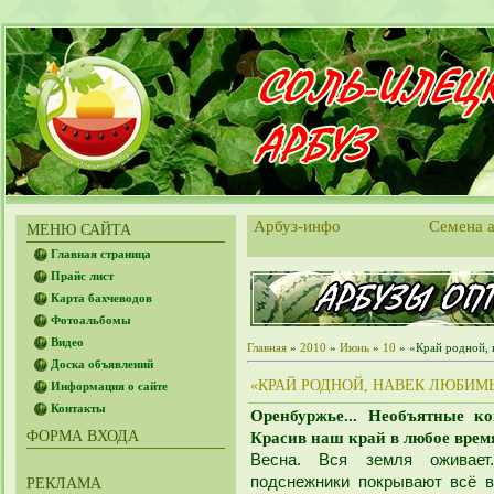
Арбуз-инфо
Семена а
МЕНЮ САЙТА
Главная страница
Прайс лист
Карта бахчеводов
Фотоальбомы
Видео
Главная
»
2010
»
Июнь
»
10
» «Край родной,
Доска объявлений
«КРАЙ РОДНОЙ, НАВЕК ЛЮБИМ
Информация о сайте
Контакты
Оренбуржье... Необъятные к
ФОРМА ВХОДА
Красив наш край в любое время
Весна. Вся земля оживае
подснежники покрывают всё в
РЕКЛАМА