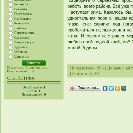
поговорить о серьёзных пробл
Буранное
работы всего района. Всё уже 
Ветлянка
Наступает зима. Казалось бы, 
Григорьевка
удивительная пора в нашем к
Изобильное
Кумакское
глаза, снег скрипит под нога
Линевка
пробежаться на лыжах или на 
Первомайское
катке. И совсем не страшен мор
Саратовка
люблю свой родной край, моё 
Тамар-Уткуль
Трудовое
малой Родины.
Угольное
Цвиллинга
Просмотров
: 836 |
Добавил
:
adm
Результаты
|
Архив опросов
Всего ответов:
132
|
Рейтинг
:
5.0
/
1
СТАТИСТИКА
Онлайн всего:
1
Поделиться…
Гостей:
1
Пользователей:
0