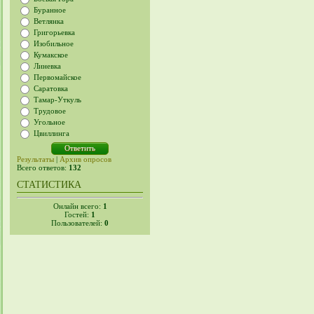
Буранное
Ветлянка
Григорьевка
Изобильное
Кумакское
Линевка
Первомайское
Саратовка
Тамар-Уткуль
Трудовое
Угольное
Цвиллинга
Результаты
|
Архив опросов
Всего ответов:
132
СТАТИСТИКА
Онлайн всего:
1
Гостей:
1
Пользователей:
0