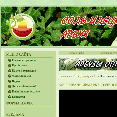
Арбуз-инфо
Семена арбуз
МЕНЮ САЙТА
Главная страница
Прайс лист
Карта бахчеводов
Фотоальбомы
Главная
»
2015
»
Декабрь
»
16
» Фестиваль-яр
Видео
ФЕСТИВАЛЬ-ЯРМАРКА СОЛЁНОГ
Доска объявлений
Информация о сайте
Контакты
ФОРМА ВХОДА
РЕКЛАМА