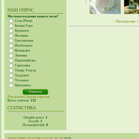
НАШ ОПРОС
Местонахождения вашего поля?
Соль-Илецк
« Предыдущая
|
Боевая Гора
Буранное
Ветлянка
Григорьевка
Изобильное
Кумакское
Линевка
Первомайское
Саратовка
Тамар-Уткуль
Трудовое
Угольное
Цвиллинга
Результаты
|
Архив опросов
Всего ответов:
132
СТАТИСТИКА
Онлайн всего:
1
Гостей:
1
Пользователей:
0
WWW.ARBUZILETSKA.UCOZ.RU
© 2026