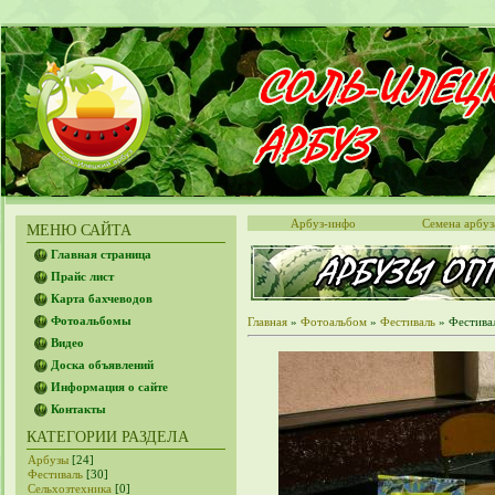
Арбуз-инфо
Семена арбуз
МЕНЮ САЙТА
Главная страница
Прайс лист
Карта бахчеводов
Фотоальбомы
Главная
»
Фотоальбом
»
Фестиваль
» Фестивал
Видео
Доска объявлений
Информация о сайте
Контакты
КАТЕГОРИИ РАЗДЕЛА
Арбузы
[24]
Фестиваль
[30]
Сельхозтехника
[0]