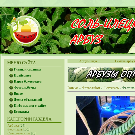
Арбуз-инфо
Семена арбуз
МЕНЮ САЙТА
Главная страница
Прайс лист
Карта бахчеводов
Фотоальбомы
Главная
»
Фотоальбом
»
Фестиваль
» Фестивал
Видео
Доска объявлений
Информация о сайте
Контакты
КАТЕГОРИИ РАЗДЕЛА
Арбузы
[24]
Фестиваль
[30]
Сельхозтехника
[0]