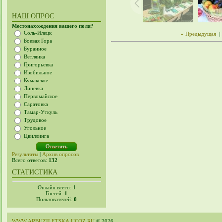
НАШ ОПРОС
Местонахождения вашего поля?
Соль-Илецк
« Предыдущая
|
Боевая Гора
Буранное
Ветлянка
Григорьевка
Изобильное
Кумакское
Линевка
Первомайское
Саратовка
Тамар-Уткуль
Трудовое
Угольное
Цвиллинга
Результаты
|
Архив опросов
Всего ответов:
132
СТАТИСТИКА
Онлайн всего:
1
Гостей:
1
Пользователей:
0
WWW.ARBUZILETSKA.UCOZ.RU
© 2026