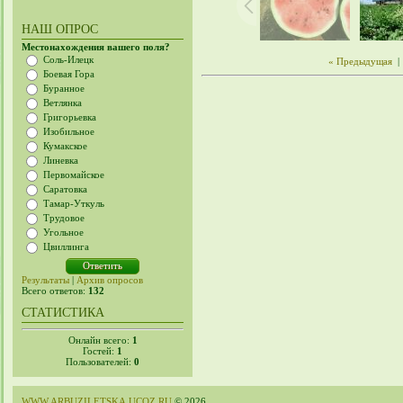
НАШ ОПРОС
Местонахождения вашего поля?
Соль-Илецк
« Предыдущая
|
Боевая Гора
Буранное
Ветлянка
Григорьевка
Изобильное
Кумакское
Линевка
Первомайское
Саратовка
Тамар-Уткуль
Трудовое
Угольное
Цвиллинга
Результаты
|
Архив опросов
Всего ответов:
132
СТАТИСТИКА
Онлайн всего:
1
Гостей:
1
Пользователей:
0
WWW.ARBUZILETSKA.UCOZ.RU
© 2026