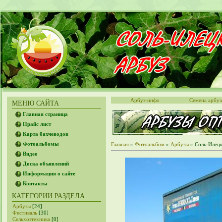
Арбуз-инфо
Семена арбуз
МЕНЮ САЙТА
Главная страница
Прайс лист
Карта бахчеводов
Фотоальбомы
Главная
»
Фотоальбом
»
Арбузы
» Соль-Илецк
Видео
Доска объявлений
Информация о сайте
Контакты
КАТЕГОРИИ РАЗДЕЛА
Арбузы
[24]
Фестиваль
[30]
Сельхозтехника
[0]