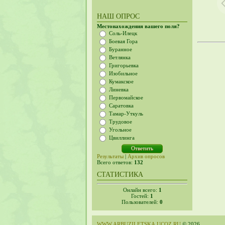
НАШ ОПРОС
Местонахождения вашего поля?
Соль-Илецк
Боевая Гора
Буранное
Ветлянка
Григорьевка
Изобильное
Кумакское
Линевка
Первомайское
Саратовка
Тамар-Уткуль
Трудовое
Угольное
Цвиллинга
Результаты
|
Архив опросов
Всего ответов:
132
СТАТИСТИКА
Онлайн всего:
1
Гостей:
1
Пользователей:
0
WWW.ARBUZILETSKA.UCOZ.RU
© 2026