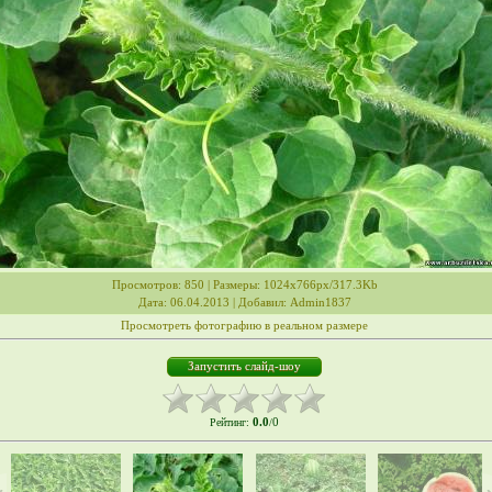
Просмотров
: 850 |
Размеры
: 1024x766px/317.3Kb
Дата
: 06.04.2013 |
Добавил
:
Admin1837
Просмотреть фотографию в реальном размере
0.0
0
Рейтинг
:
/