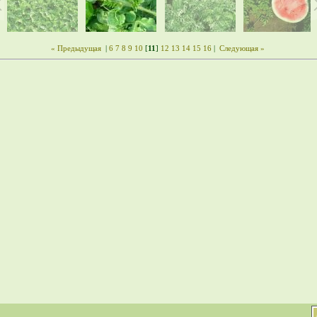
« Предыдущая
|
6
7
8
9
10
[
11
]
12
13
14
15
16
|
Следующая »