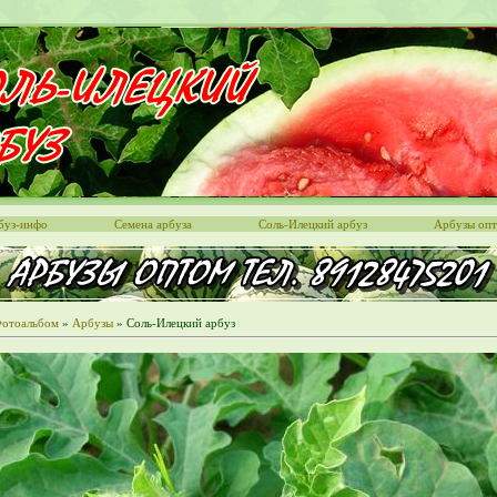
буз-инфо
Семена арбуза
Соль-Илецкий арбуз
Арбузы оп
отоальбом
»
Арбузы
» Соль-Илецкий арбуз