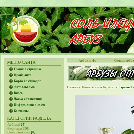
Арбуз-инфо
Семена арбуз
МЕНЮ САЙТА
Главная страница
Прайс лист
Карта бахчеводов
Фотоальбомы
Главная
»
Фотоальбом
»
Карвинг
» Карвинг С
Видео
Доска объявлений
Информация о сайте
Контакты
КАТЕГОРИИ РАЗДЕЛА
Арбузы
[24]
Фестиваль
[30]
Сельхозтехника
[0]