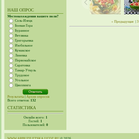
НАШ ОПРОС
Местонахождения вашего поля?
Соль-Илецк
« Предыдущая
|
3
Боевая Гора
Буранное
Ветлянка
Григорьевка
Изобильное
Кумакское
Линевка
Первомайское
Саратовка
Тамар-Уткуль
Трудовое
Угольное
Цвиллинга
Результаты
|
Архив опросов
Всего ответов:
132
СТАТИСТИКА
Онлайн всего:
1
Гостей:
1
Пользователей:
0
WWW.ARBUZILETSKA.UCOZ.RU
© 2026