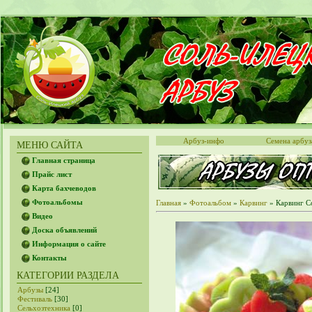
Арбуз-инфо
Семена арбуз
МЕНЮ САЙТА
Главная страница
Прайс лист
Карта бахчеводов
Фотоальбомы
Главная
»
Фотоальбом
»
Карвинг
» Карвинг С
Видео
Доска объявлений
Информация о сайте
Контакты
КАТЕГОРИИ РАЗДЕЛА
Арбузы
[24]
Фестиваль
[30]
Сельхозтехника
[0]