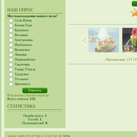
НАШ ОПРОС
Местонахождения вашего поля?
Соль-Илецк
Боевая Гора
Буранное
Ветлянка
Григорьевка
Изобильное
Кумакское
Линевка
Первомайское
« Предыдущая
|
23
24
Саратовка
Тамар-Уткуль
Трудовое
Угольное
Цвиллинга
Результаты
|
Архив опросов
Всего ответов:
132
СТАТИСТИКА
Онлайн всего:
1
Гостей:
1
Пользователей:
0
WWW.ARBUZILETSKA.UCOZ.RU
© 2026