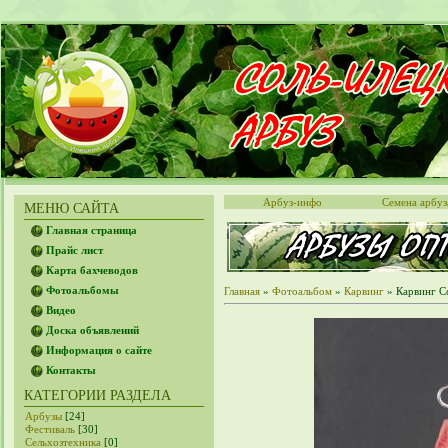
Арбуз-инфо
Семена арбуз
МЕНЮ САЙТА
Главная страница
Прайс лист
Карта бахчеводов
Фотоальбомы
Главная
»
Фотоальбом
»
Карвинг
» Карвинг С
Видео
Доска объявлений
Информация о сайте
Контакты
КАТЕГОРИИ РАЗДЕЛА
Арбузы
[24]
Фестиваль
[30]
Сельхозтехника
[0]