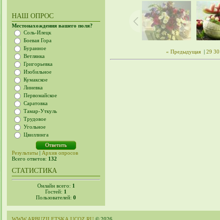
НАШ ОПРОС
Местонахождения вашего поля?
Соль-Илецк
Боевая Гора
Буранное
« Предыдущая
|
29
30
Ветлянка
Григорьевка
Изобильное
Кумакское
Линевка
Первомайское
Саратовка
Тамар-Уткуль
Трудовое
Угольное
Цвиллинга
Результаты
|
Архив опросов
Всего ответов:
132
СТАТИСТИКА
Онлайн всего:
1
Гостей:
1
Пользователей:
0
WWW.ARBUZILETSKA.UCOZ.RU
© 2026