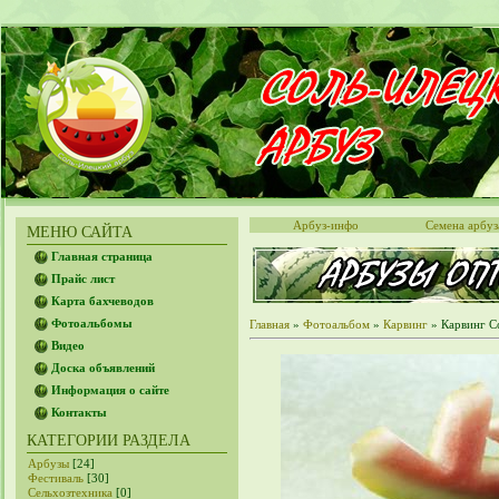
Арбуз-инфо
Семена арбуз
МЕНЮ САЙТА
Главная страница
Прайс лист
Карта бахчеводов
Фотоальбомы
Главная
»
Фотоальбом
»
Карвинг
» Карвинг С
Видео
Доска объявлений
Информация о сайте
Контакты
КАТЕГОРИИ РАЗДЕЛА
Арбузы
[24]
Фестиваль
[30]
Сельхозтехника
[0]