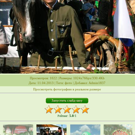
Просмотров
: 1022 |
Размеры
: 1024x766px/330.4Kb
Дата
: 11.04.2013 |
Теги
:
фото
|
Добавил
:
Admin1837
Просмотреть фотографию в реальном размере
5.0
1
Рейтинг
:
/