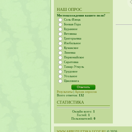
НАШ ОПРОС
Местонахождения вашего поля?
Соль-Илецк
Боевая Гора
Буранное
Ветлянка
Григорьевка
Изобильное
Кумакское
Линевка
Первомайское
Саратовка
Тамар-Уткуль
Трудовое
Угольное
Цвиллинга
Результаты
|
Архив опросов
Всего ответов:
132
СТАТИСТИКА
Онлайн всего:
1
Гостей:
1
Пользователей:
0
WWW.ARBUZILETSKA.UCOZ.RU
© 2026