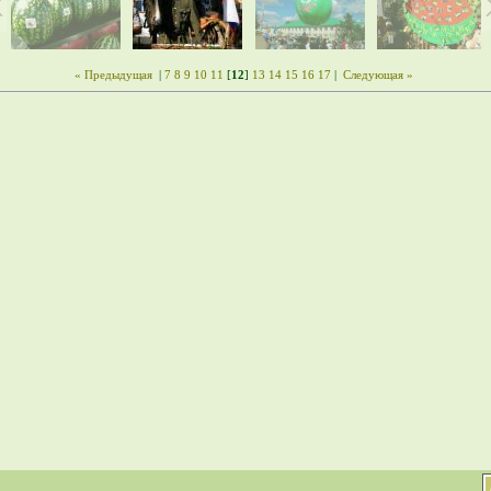
« Предыдущая
|
7
8
9
10
11
[
12
]
13
14
15
16
17
|
Следующая »