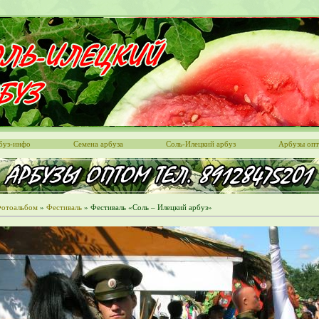
буз-инфо
Семена арбуза
Соль-Илецкий арбуз
Арбузы оп
отоальбом
»
Фестиваль
» Фестиваль «Соль – Илецкий арбуз»