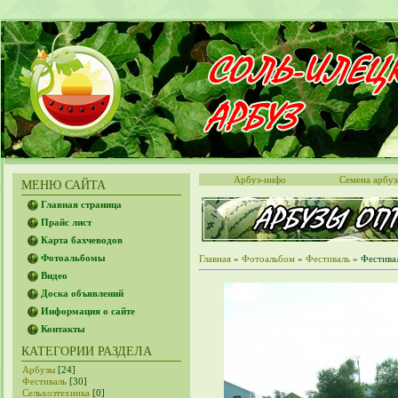
Арбуз-инфо
Семена арбуз
МЕНЮ САЙТА
Главная страница
Прайс лист
Карта бахчеводов
Фотоальбомы
Главная
»
Фотоальбом
»
Фестиваль
» Фестивал
Видео
Доска объявлений
Информация о сайте
Контакты
КАТЕГОРИИ РАЗДЕЛА
Арбузы
[24]
Фестиваль
[30]
Сельхозтехника
[0]