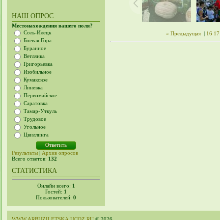
НАШ ОПРОС
Местонахождения вашего поля?
Соль-Илецк
« Предыдущая
|
16
17
Боевая Гора
Буранное
Ветлянка
Григорьевка
Изобильное
Кумакское
Линевка
Первомайское
Саратовка
Тамар-Уткуль
Трудовое
Угольное
Цвиллинга
Результаты
|
Архив опросов
Всего ответов:
132
СТАТИСТИКА
Онлайн всего:
1
Гостей:
1
Пользователей:
0
WWW.ARBUZILETSKA.UCOZ.RU
© 2026