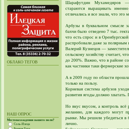
Шарафутдин Мухамедяров —
стараются выращивать именно
отличались и все знали, что это
Арбузы в буквальном смысле за
бахчи было отведено 7 тыс. гект
что есть спрос и в Оренбургской
распробовали даже за полярным 
Валерий Кузнецов — заместител
сельскому хозяйству считает, чт
до 200%. Важно, что в районе с
ОБЛАКО ТЕГОВ
как частники таки фермерские хо
А в 2009 году по области прошла
только на пользу.
Корневая система арбузов уходи
развития ягоды должно хватать.
Но вкус вкусом, а контроль всё
желанию, для каждого могут п
НАШ ОПРОС
рынке. Мы решили убедиться в 
Местонахождения вашего поля?
лично.
Соль-Илецк
Боевая Гора