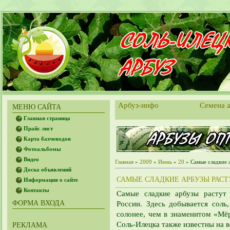
Арбуз-инфо
Семена а
МЕНЮ САЙТА
Главная страница
Прайс лист
Карта бахчеводов
Фотоальбомы
Видео
Главная
»
2009
»
Июнь
»
20
» Самые сладкие 
Доска объявлений
САМЫЕ СЛАДКИЕ АРБУЗЫ РАСТ
Информация о сайте
Контакты
Самые сладкие арбузы растут
ФОРМА ВХОДА
России. Здесь добывается соль,
солонее, чем в знаменитом «Мё
Соль-Илецка
также известны на в
РЕКЛАМА