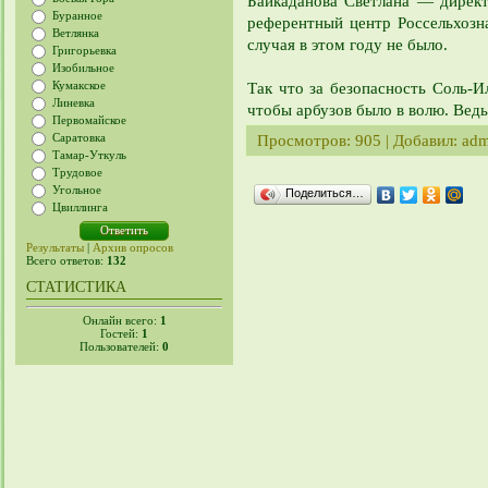
Байкаданова Светлана — дирек
Буранное
референтный центр Россельхозн
Ветлянка
случая в этом году не было.
Григорьевка
Изобильное
Кумакское
Так что за безопасность
Соль-И
Линевка
чтобы арбузов было в волю. Ведь
Первомайское
Саратовка
Просмотров
: 905 |
Добавил
:
adm
Тамар-Уткуль
Трудовое
Угольное
Поделиться…
Цвиллинга
Результаты
|
Архив опросов
Всего ответов:
132
СТАТИСТИКА
Онлайн всего:
1
Гостей:
1
Пользователей:
0