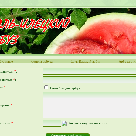
буз-инфо
Семена арбуза
Соль-Илецкий арбуз
Арбузы оп
правителя
*
:
правителя
*
:
ьма
*
:
Соль-Илецкий арбуз
бщения
*
:
асности
*
: