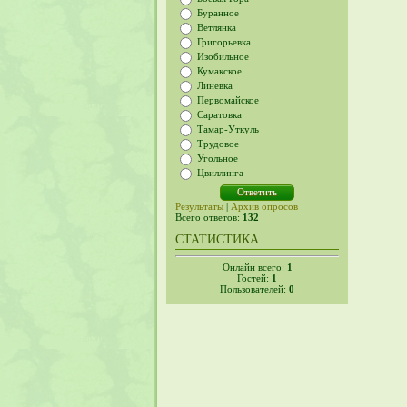
Буранное
Ветлянка
Григорьевка
Изобильное
Кумакское
Линевка
Первомайское
Саратовка
Тамар-Уткуль
Трудовое
Угольное
Цвиллинга
Результаты
|
Архив опросов
Всего ответов:
132
СТАТИСТИКА
Онлайн всего:
1
Гостей:
1
Пользователей:
0