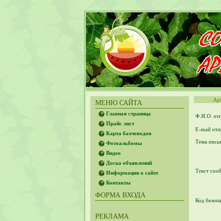
Ар
МЕНЮ САЙТА
Главная страница
Ф.И.О. от
Прайс лист
E-mail от
Карта бахчеводов
Тема пис
Фотоальбомы
Видео
Доска объявлений
Текст соо
Информация о сайте
Контакты
ФОРМА ВХОДА
Код безоп
РЕКЛАМА